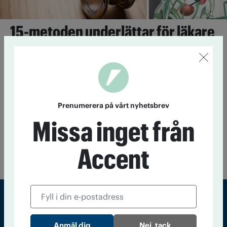
15-metoden underlättar för läkare
att prata om alkohol
31 mars 2021
Att få läkare i primärvården att ta upp frågan
om alkohol är svårt.
Prenumerera på vårt nyhetsbrev
Kort insats lika effektiv som lång
Missa inget från
6 november 2018
En kort insats mot alkoholberoende kan
vara lika effektiv som en lång specialistbehandling. Det visar
Accent
ny forskning.
Sveriges största tidning om droger och nykterhet
Nej, tack