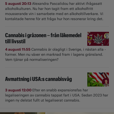
5 augusti 20:13
Alexandra Pascalidou har aktivt ifrågasatt
alkoholkulturen. Nu har hon tagit fram ett alkoholfritt
mousserande vin i samarbete med en alkoholtillverkare. Vi
kontaktade henne för att fråga hur hon resonerar kring det.
Cannabis i gråzonen – från läkemedel
till livsstil
4 augusti 11:55
Cannabis är olagligt i ­Sverige, i nästan alla ­
former. Men nu växer en marknad fram i lagens gränsland.
Vem tjänar på normaliseringen?
Avmattning i USA:s cannabisvåg
3 augusti 12:00
Efter en snabb expansionsfas har
legaliseringen av cannabis tappat fart i USA. Sedan 2023 har
ingen ny delstat fullt ut ­legaliserat cannabis.