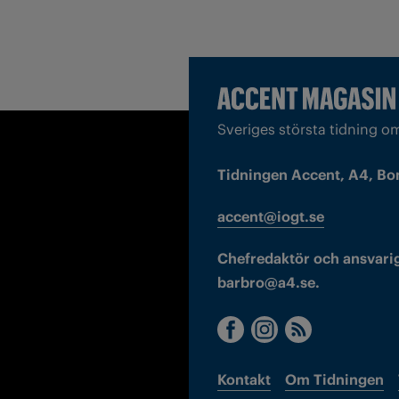
Sveriges största tidning o
Tidningen Accent, A4, Bo
accent@iogt.se
Chefredaktör och ansvarig
barbro@a4.se.
Kontakt
Om Tidningen