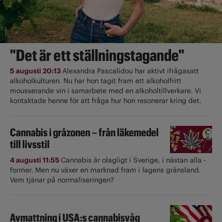
"Det är ett ställningstagande"
5 augusti 20:13
Alexandra Pascalidou har aktivt ifrågasatt
alkoholkulturen. Nu har hon tagit fram ett alkoholfritt
mousserande vin i samarbete med en alkoholtillverkare. Vi
kontaktade henne för att fråga hur hon resonerar kring det.
Cannabis i gråzonen – från läkemedel
till livsstil
4 augusti 11:55
Cannabis är olagligt i ­Sverige, i nästan alla ­
former. Men nu växer en marknad fram i lagens gränsland.
Vem tjänar på normaliseringen?
Avmattning i USA:s cannabisvåg