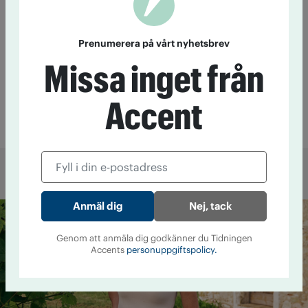
"Det är ett ställningstagande"
Prenumerera på vårt nyhetsbrev
Alkohol
5 augusti kl 20:13
Missa inget från
Ingegerd Andersson, medlem sedan 85
år: ”Det känns fint”
Accent
Diplommedlem
27 april 2016 kl 07:19
Mer från Accent
Nej, tack
Genom att anmäla dig godkänner du Tidningen
Accents
personuppgiftspolicy.