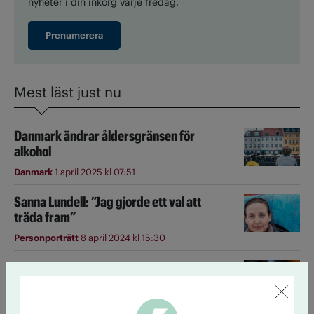
nyheter i din inkorg varje fredag.
Prenumerera
Mest läst just nu
Danmark ändrar åldersgränsen för
alkohol
Danmark
1 april 2025 kl 07:51
Sanna Lundell: ”Jag gjorde ett val att
träda fram”
Personporträtt
8 april 2024 kl 15:30
Länderna som dricker mest i Europa –
hela listan
Alkohol
19 januari kl 15:56