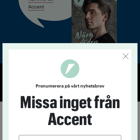
Accent
© Tidningen Accent 2026
Prenumerera på vårt nyhetsbrev
Cookiepolicy
Personuppgiftspolicy
Missa inget från
Accent