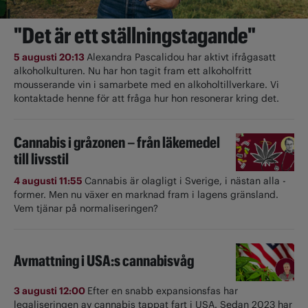
"Det är ett ställningstagande"
5 augusti 20:13
Alexandra Pascalidou har aktivt ifrågasatt
alkoholkulturen. Nu har hon tagit fram ett alkoholfritt
mousserande vin i samarbete med en alkoholtillverkare. Vi
kontaktade henne för att fråga hur hon resonerar kring det.
Cannabis i gråzonen – från läkemedel
till livsstil
4 augusti 11:55
Cannabis är olagligt i ­Sverige, i nästan alla ­
former. Men nu växer en marknad fram i lagens gränsland.
Vem tjänar på normaliseringen?
Avmattning i USA:s cannabisvåg
3 augusti 12:00
Efter en snabb expansionsfas har
legaliseringen av cannabis tappat fart i USA. Sedan 2023 har