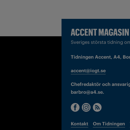
Sveriges största tidning o
Tidningen Accent, A4, Bo
accent@iogt.se
Chefredaktör och ansvarig
barbro@a4.se.
Kontakt
Om Tidningen