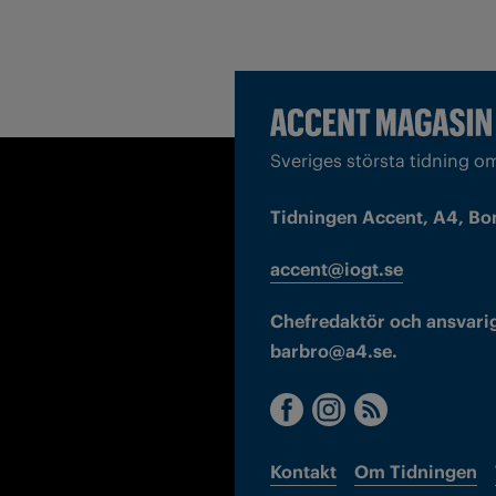
Sveriges största tidning o
Tidningen Accent, A4, Bo
accent@iogt.se
Chefredaktör och ansvarig
barbro@a4.se.
Kontakt
Om Tidningen