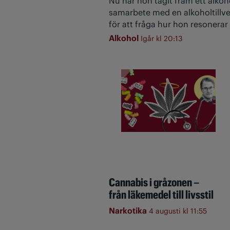
Nu har hon tagit fram ett alkoh
samarbete med en alkoholtillve
för att fråga hur hon resonerar 
Alkohol
Igår kl 20:13
Cannabis i gråzonen –
från läkemedel till livsstil
Narkotika
4 augusti kl 11:55