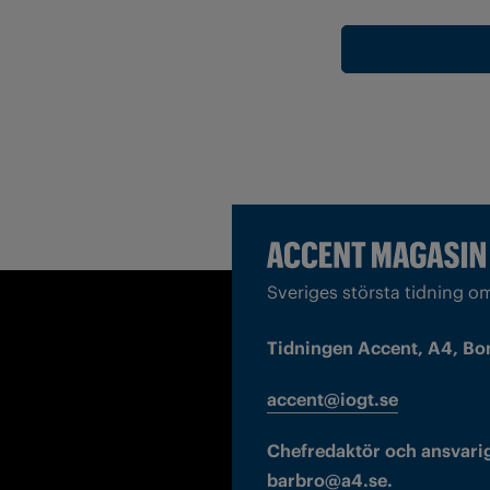
Sveriges största tidning o
Tidningen Accent, A4, Bo
accent@iogt.se
Chefredaktör och ansvarig
barbro@a4.se.