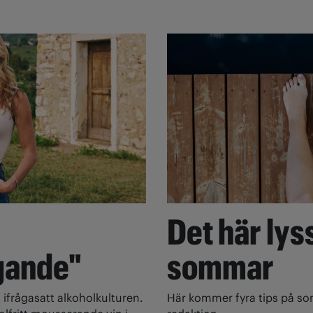
Det här lyss
gande"
sommar
 ifrågasatt alkoholkulturen.
Här kommer fyra tips på s