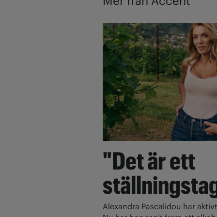
Mer från Accent
"Det är ett
ställningsta
Alexandra Pascalidou har aktivt