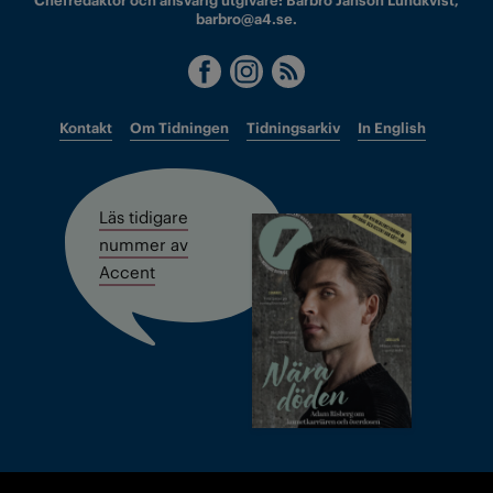
Chefredaktör och ansvarig utgivare: Barbro Janson Lundkvist,
barbro@a4.se.
Kontakt
Om Tidningen
Tidningsarkiv
In English
Läs tidigare
nummer av
Accent