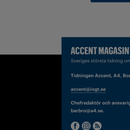
Sveriges största tidning o
Tidningen Accent, A4, Bo
accent@iogt.se
Chefredaktör och ansvarig
barbro@a4.se.