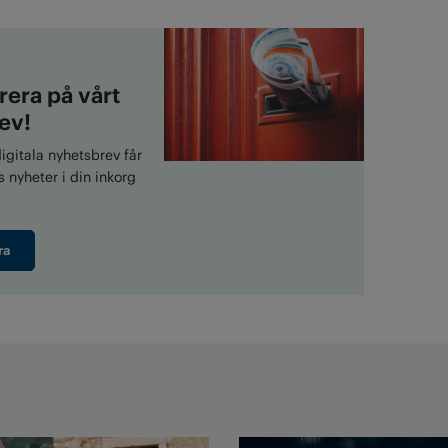
era på vårt
ev!
gitala nyhetsbrev får
 nyheter i din inkorg
ra