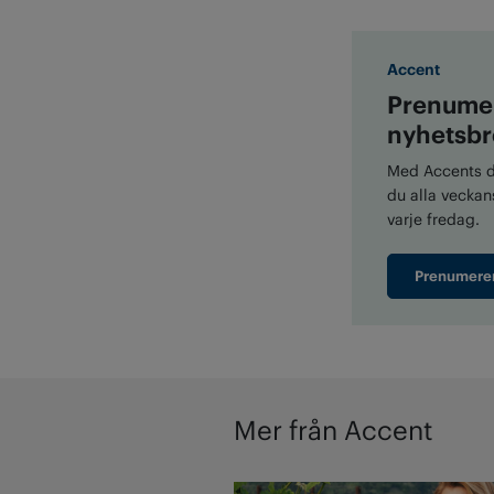
Accent
Prenumer
nyhetsbr
Med Accents di
du alla veckans
varje fredag.
Prenumere
Mer från Accent