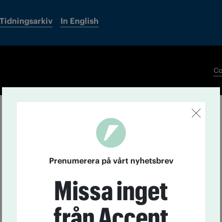
Tidningsarkiv
In English
Co
Prenumerera på vårt nyhetsbrev
Missa inget
från Accent