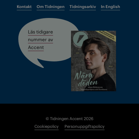
Kontakt
Om Tidningen
Tidningsarkiv
In English
Läs tidigare
nummer av
Accent
© Tidningen Accent 2026
Cookiepolicy
Personuppgiftspolicy