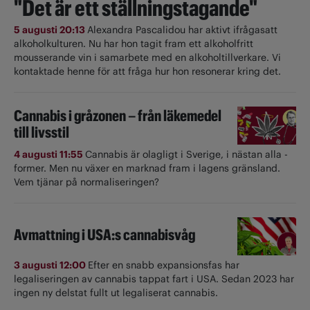
"Det är ett ställningstagande"
5 augusti 20:13
Alexandra Pascalidou har aktivt ifrågasatt
alkoholkulturen. Nu har hon tagit fram ett alkoholfritt
mousserande vin i samarbete med en alkoholtillverkare. Vi
kontaktade henne för att fråga hur hon resonerar kring det.
Cannabis i gråzonen – från läkemedel
till livsstil
4 augusti 11:55
Cannabis är olagligt i ­Sverige, i nästan alla ­
former. Men nu växer en marknad fram i lagens gränsland.
Vem tjänar på normaliseringen?
Avmattning i USA:s cannabisvåg
3 augusti 12:00
Efter en snabb expansionsfas har
legaliseringen av cannabis tappat fart i USA. Sedan 2023 har
ingen ny delstat fullt ut ­legaliserat cannabis.