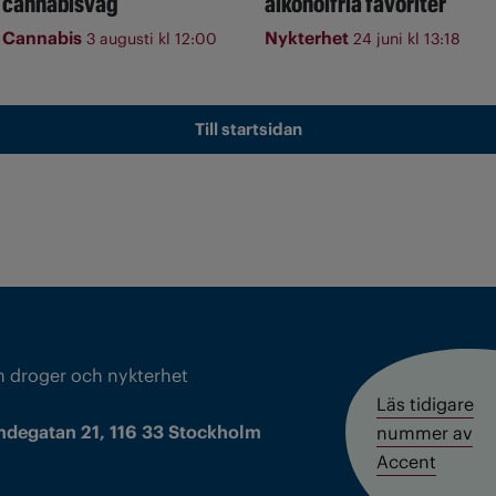
cannabisvåg
alkoholfria favoriter
Cannabis
Nykterhet
3 augusti kl 12:00
24 juni kl 13:18
Till startsidan
m droger och nykterhet
Läs tidigare
ndegatan 21, 116 33 Stockholm
nummer av
Accent