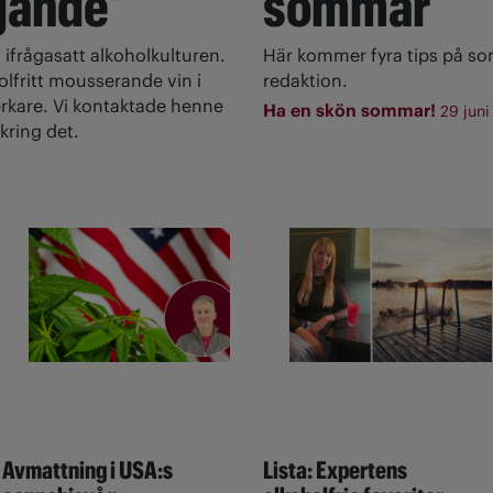
gande"
sommar
 ifrågasatt alkoholkulturen.
Här kommer fyra tips på s
olfritt mousserande vin i
redaktion.
rkare. Vi kontaktade henne
Ha en skön sommar!
29 juni
kring det.
Avmattning i USA:s
Lista: Expertens