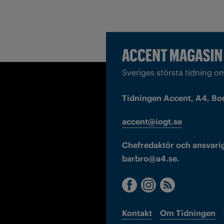
Sveriges största tidning o
Tidningen Accent, A4, Bo
accent@iogt.se
Chefredaktör och ansvarig
barbro@a4.se.
Kontakt
Om Tidningen