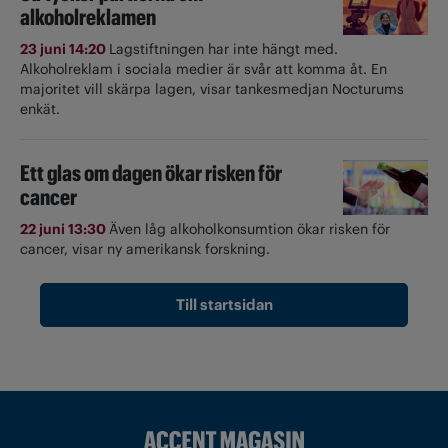
alkoholreklamen
23 juni 14:20
Lagstiftningen har inte hängt med.
Alkoholreklam i sociala medier är svår att komma åt. En
majoritet vill skärpa lagen, visar tankesmedjan Nocturums
enkät.
Ett glas om dagen ökar risken för
cancer
22 juni 13:30
Även låg alkoholkonsumtion ökar risken för
cancer, visar ny amerikansk forskning.
Till startsidan