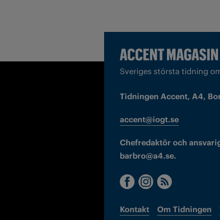
Sveriges största tidning o
Tidningen Accent, A4, Bo
accent@iogt.se
Chefredaktör och ansvarig
barbro@a4.se.
Kontakt
Om Tidningen