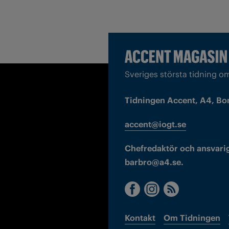
Sveriges största tidning o
Tidningen Accent, A4, Bo
accent@iogt.se
Chefredaktör och ansvarig
barbro@a4.se.
Kontakt
Om Tidningen