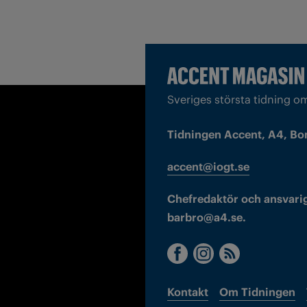
Sveriges största tidning o
Tidningen Accent, A4, Bo
accent@iogt.se
Chefredaktör och ansvarig
barbro@a4.se.
Kontakt
Om Tidningen