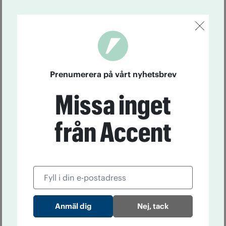
Prenumerera på vårt nyhetsbrev
Missa inget
från Accent
Nej, tack