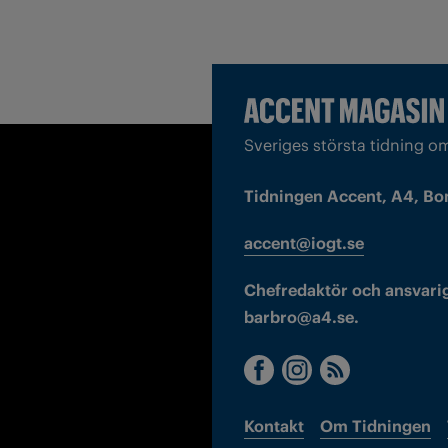
Sveriges största tidning o
Tidningen Accent, A4, Bo
accent@iogt.se
Chefredaktör och ansvarig
barbro@a4.se.
Kontakt
Om Tidningen