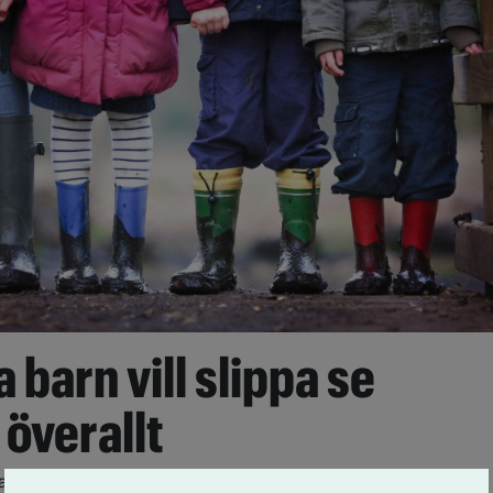
 barn vill slippa se
 överallt
arn i Skottland vill inte att alkohol ska exponeras så