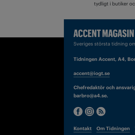
tydligt i butiker o
Sveriges största tidning o
Tidningen Accent, A4, Bo
accent@iogt.se
Chefredaktör och ansvarig
barbro@a4.se.
Kontakt
Om Tidningen