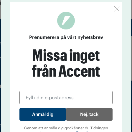
ch på tv. Det visar en ny rapport.
Prenumerera på vårt nyhetsbrev
m droger och nykterhet
Missa inget
Läs tidigare
ndegatan 21, 116 33 Stockholm
nummer av
från Accent
Accent
 utgivare: Barbro Janson Lundkvist,
Nej, tack
Tidningsarkiv
In English
Genom att anmäla dig godkänner du Tidningen