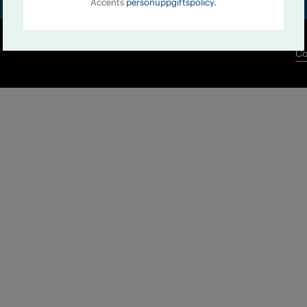
Accents
personuppgiftspolicy.
Co