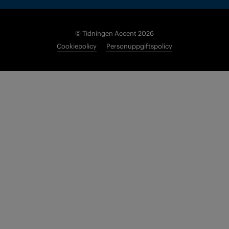
© Tidningen Accent 2026
Cookiepolicy
Personuppgiftspolicy