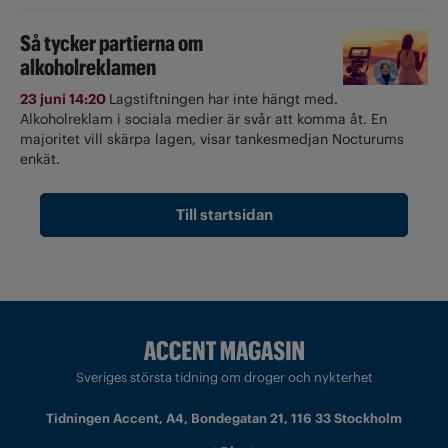
Så tycker partierna om
alkoholreklamen
23 juni 14:20
Lagstiftningen har inte hängt med.
Alkoholreklam i sociala medier är svår att komma åt. En
majoritet vill skärpa lagen, visar tankesmedjan Nocturums
enkät.
Till startsidan
Sveriges största tidning om droger och nykterhet
Tidningen Accent, A4, Bondegatan 21, 116 33 Stockholm