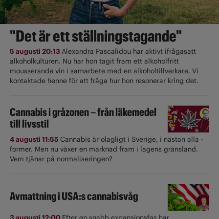
"Det är ett ställningstagande"
5 augusti 20:13
Alexandra Pascalidou har aktivt ifrågasatt
alkoholkulturen. Nu har hon tagit fram ett alkoholfritt
mousserande vin i samarbete med en alkoholtillverkare. Vi
kontaktade henne för att fråga hur hon resonerar kring det.
Cannabis i gråzonen – från läkemedel
till livsstil
4 augusti 11:55
Cannabis är olagligt i ­Sverige, i nästan alla ­
former. Men nu växer en marknad fram i lagens gränsland.
Vem tjänar på normaliseringen?
Avmattning i USA:s cannabisvåg
3 augusti 12:00
Efter en snabb expansionsfas har