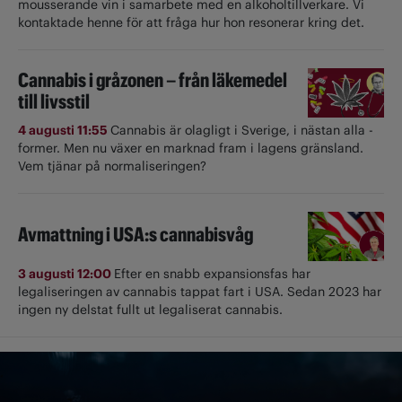
mousserande vin i samarbete med en alkoholtillverkare. Vi
kontaktade henne för att fråga hur hon resonerar kring det.
Cannabis i gråzonen – från läkemedel
till livsstil
4 augusti 11:55
Cannabis är olagligt i ­Sverige, i nästan alla ­
former. Men nu växer en marknad fram i lagens gränsland.
Vem tjänar på normaliseringen?
Avmattning i USA:s cannabisvåg
3 augusti 12:00
Efter en snabb expansionsfas har
legaliseringen av cannabis tappat fart i USA. Sedan 2023 har
ingen ny delstat fullt ut ­legaliserat cannabis.