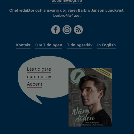
accent@iogt.se
Chefredaktör och ansvarig utgivare: Barbro Janson Lundkvist,
barbro@a4.se.
Kontakt
Om Tidningen
Tidningsarkiv
In English
Läs tidigare
nummer av
Accent