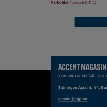
Narkotika
4 augusti kl 11:55
Sveriges största tidning o
Tidningen Accent, A4, Bo
accent@iogt.se