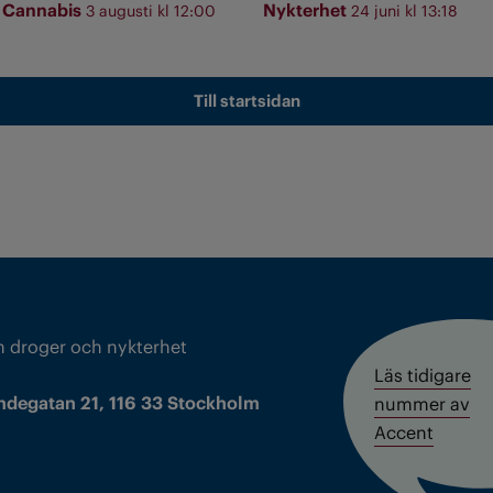
Cannabis
Nykterhet
3 augusti kl 12:00
24 juni kl 13:18
Till startsidan
m droger och nykterhet
Läs tidigare
ndegatan 21, 116 33 Stockholm
nummer av
Accent