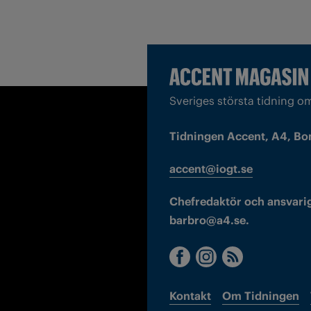
Sveriges största tidning o
Tidningen Accent, A4, Bo
accent@iogt.se
Chefredaktör och ansvarig
barbro@a4.se.
Kontakt
Om Tidningen