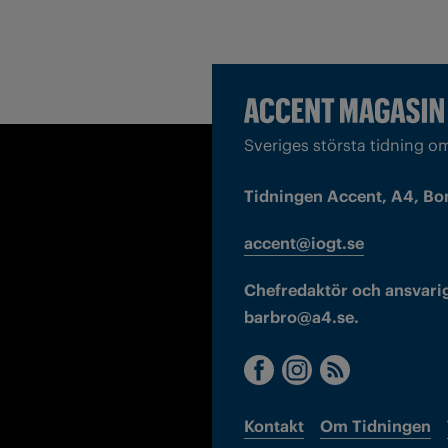
Sveriges största tidning o
Tidningen Accent, A4, Bo
accent@iogt.se
Chefredaktör och ansvarig
barbro@a4.se.
Kontakt
Om Tidningen