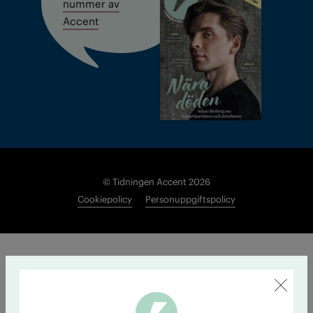
nummer av
Accent
© Tidningen Accent 2026
Cookiepolicy
Personuppgiftspolicy