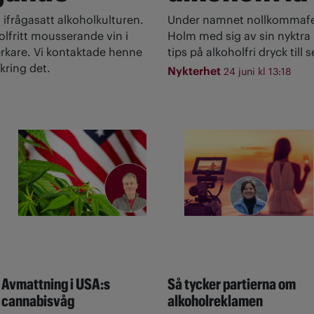
 ifrågasatt alkoholkulturen.
Under namnet nollkommafem
olfritt mousserande vin i
Holm med sig av sin nyktra l
rkare. Vi kontaktade henne
tips på alkoholfri dryck till
kring det.
Nykterhet
24 juni kl 13:18
Avmattning i USA:s
Så tycker partierna om
cannabisvåg
alkoholreklamen