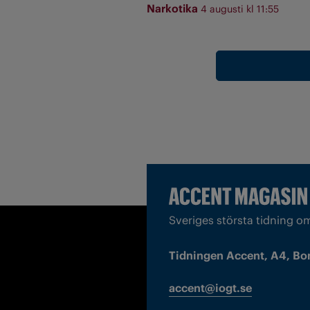
Narkotika
4 augusti kl 11:55
Sveriges största tidning o
Tidningen Accent, A4, Bo
accent@iogt.se