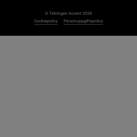
© Tidningen Accent 2026
Cookiepolicy
Personuppgiftspolicy