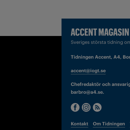
Sveriges största tidning o
Tidningen Accent, A4, Bo
accent@iogt.se
Chefredaktör och ansvarig
barbro@a4.se.
Kontakt
Om Tidningen