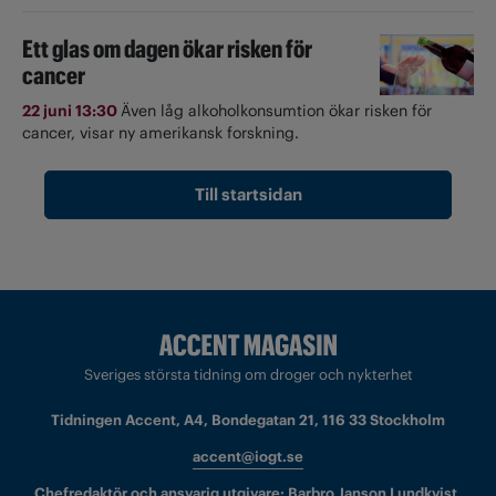
Ett glas om dagen ökar risken för
cancer
22 juni 13:30
Även låg alkoholkonsumtion ökar risken för
cancer, visar ny amerikansk forskning.
Till startsidan
Sveriges största tidning om droger och nykterhet
Tidningen Accent, A4, Bondegatan 21, 116 33 Stockholm
accent@iogt.se
Chefredaktör och ansvarig utgivare: Barbro Janson Lundkvist,