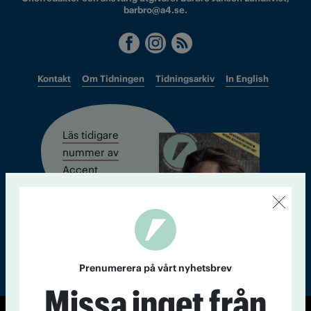
barbro@a4.se.
Kontakt
Om Tidningen
Tidningsarkiv
In English
Läs tidigare
nummer av
Accent
Prenumerera på vårt nyhetsbrev
Missa inget från