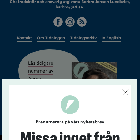
Chefredaktör och ansvarig utgivare: Barbro Janson Lundkvist,
barbro@a4.se.
Kontakt
Om Tidningen
Tidningsarkiv
In English
Läs tidigare
nummer av
Accent
Prenumerera på vårt nyhetsbrev
Missa inget från