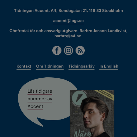
Tidningen Accent, A4, Bondegatan 21, 116 33 Stockholm
accent@iogt.se
Chefredaktör och ansvarig utgivare: Barbro Janson Lundkvist,
barbro@a4.se.
Kontakt
Om Tidningen
Tidningsarkiv
In English
Läs tidigare
nummer av
Accent