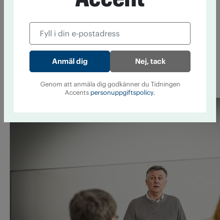
engagerat sig för monopolet.
– Tillsammans med ett par andra organisationer har vi
samlat in nästan 4 000 namnunderskrifter mot
förslaget. Vi har främst använt sociala medier för att
Nej, tack
uppmuntra folk att skriva under. Att inte få in alkohol i
matbutikerna är den viktigaste frågan just nu, säger
Genom att anmäla dig godkänner du Tidningen
Ástrós Ósk Karlsdóttir, ordförande i organisationen.
Accents
personuppgiftspolicy.