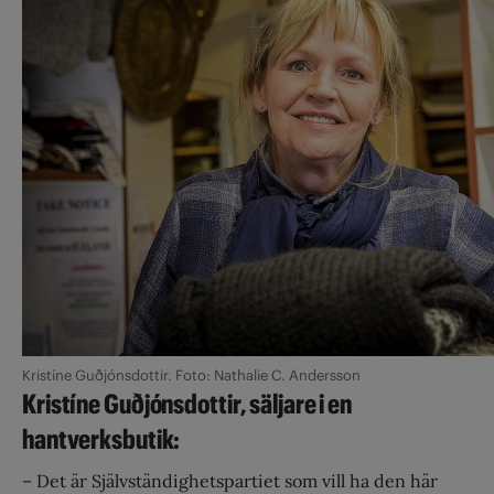
Kristíne Guðjónsdottir. Foto: Nathalie C. Andersson
Kristíne Guðjónsdottir, säljare i en
hantverksbutik:
– Det är Självständighetspartiet som vill ha den här