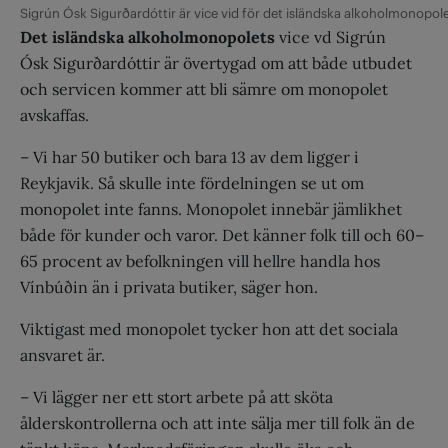
Sigrún Ósk Sigurðardóttir är vice vid för det isländska alkoholmonopol
Det isländska alkoholmonopolets
vice vd Sigrún
Ósk Sigurðardóttir är övertygad om att både utbudet
och servicen kommer att bli sämre om monopolet
avskaffas.
– Vi har 50 butiker och bara 13 av dem ligger i
Reykjavik. Så skulle inte fördelningen se ut om
monopolet inte fanns. Monopolet innebär jämlikhet
både för kunder och varor. Det känner folk till och 60–
65 procent av befolkningen vill hellre handla hos
Vínbúðin än i privata butiker, säger hon.
Viktigast med monopolet tycker hon att det sociala
ansvaret är.
– Vi lägger ner ett stort arbete på att sköta
ålderskontrollerna och att inte sälja mer till folk än de