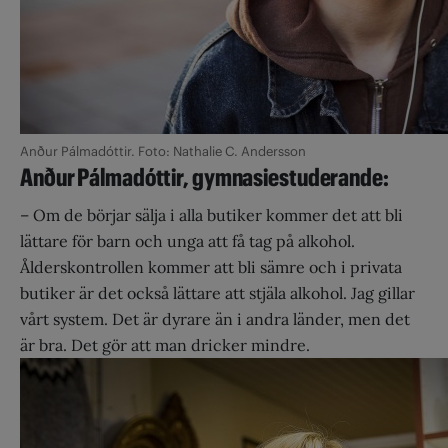
Anður Pálmadóttir. Foto: Nathalie C. Andersson
Anður Pálmadóttir, gymnasie­studerande:
– Om de börjar sälja i alla butiker kommer det att bli
lättare för barn och unga att få tag på alkohol.
Ålderskontrollen kommer att bli sämre och i privata
butiker är det också lättare att stjäla alkohol. Jag gillar
vårt system. Det är dyrare än i andra länder, men det
är bra. Det gör att man dricker mindre.