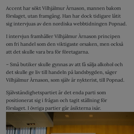
Accent har sökt Vilhjálmur Àrnason, mannen bakom
förslaget, utan framgång. Han har dock tidigare låtit
sig intervjuas av den nordiska webbtidningen Popnad.
I intervjun framhåller Vilhjálmur Àrnason principen
om fri handel som den viktigaste orsaken, men också
att det skulle vara bra för företagarna.
– Små butiker skulle gynnas av att få sälja alkohol och
det skulle ge liv till handeln på landsbygden, säger
Vilhjálmur Àrnason, som själv är nykterist, till Popnad.
Självständighetspartiet är det enda parti som
positionerat sig i frågan och tagit ställning för
förslaget. I övriga partier går åsikterna isär.