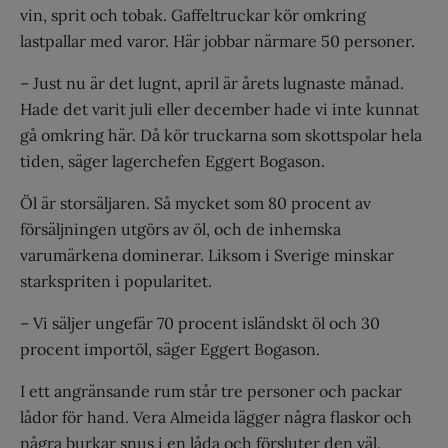
vin, sprit och tobak. Gaffeltruckar kör omkring
lastpallar med varor. Här jobbar närmare 50 personer.
– Just nu är det lugnt, april är årets lugnaste månad.
Hade det varit juli eller december hade vi inte kunnat
gå omkring här. Då kör truckarna som skottspolar hela
tiden, säger lagerchefen Eggert Bogason.
Öl är storsäljaren. Så mycket som 80 procent av
försäljningen utgörs av öl, och de inhemska
varumärkena dominerar. Liksom i Sverige minskar
starkspriten i popularitet.
– Vi säljer ungefär 70 procent isländskt öl och 30
procent importöl, säger Eggert Bogason.
I ett angränsande rum står tre personer och packar
lådor för hand. Vera Almeida lägger några flaskor och
några burkar snus i en låda och försluter den väl.