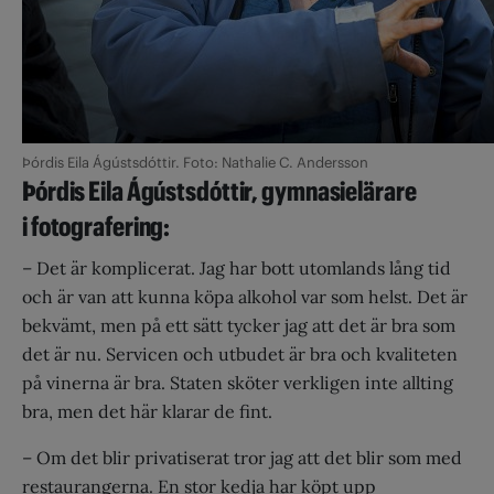
Þórdis Eila Ágústsdóttir. Foto: Nathalie C. Andersson
Þórdis Eila Ágústsdóttir, gymnasielärare
i fotografering:
– Det är komplicerat. Jag har bott utomlands lång tid
och är van att kunna köpa alkohol var som helst. Det är
bekvämt, men på ett sätt tycker jag att det är bra som
det är nu. Servicen och utbudet är bra och kvaliteten
på vinerna är bra. Staten sköter verkligen inte allting
bra, men det här klarar de fint.
– Om det blir privatiserat tror jag att det blir som med
restaurangerna. En stor kedja har köpt upp