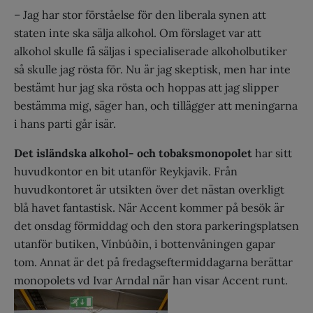
– Jag har stor förståelse för den liberala synen att
staten inte ska sälja alkohol. Om förslaget var att
alkohol skulle få säljas i specialiserade alkoholbutiker
så skulle jag rösta för. Nu är jag skeptisk, men har inte
bestämt hur jag ska rösta och hoppas att jag slipper
bestämma mig, säger han, och tillägger att meningarna
i hans parti går isär.
Det isländska alkohol- och tobaksmonopolet
har sitt
huvudkontor en bit utanför Reykjavik. Från
huvudkontoret är utsikten över det nästan overkligt
blå havet fantastisk. När Accent kommer på besök är
det onsdag förmiddag och den stora parkeringsplatsen
utanför butiken, Vínbúðin, i bottenvåningen gapar
tom. Annat är det på fredagseftermiddagarna berättar
monopolets vd Ivar Arndal när han visar Accent runt.