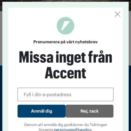
Det kokar på Island
15 juni 2016
Islänningarna är arga. De har tröttnat på korrupta
politiker, och varje kväll demonstrerar de utanför
parlamentet. I skuggan av Panama-skandalen riskerar ett
Prenumerera på vårt nyhetsbrev
förslag att avskaffa alkoholmonopolet att röstas igenom –
Missa inget från
mot det isländska folkets vilja.
Accent
Sveriges största tidning om droger och nykterhet
Tidningen Accent, A4, Bondegatan 21, 116 33 Stockholm
accent@iogt.se
Nej, tack
Chefredaktör och ansvarig utgivare: Barbro Janson Lundkvist,
barbro@a4.se.
Genom att anmäla dig godkänner du Tidningen
Accents
personuppgiftspolicy.