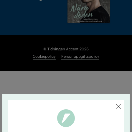
© Tidningen Accent 2026
Cookiepolicy
Personuppgiftspolicy