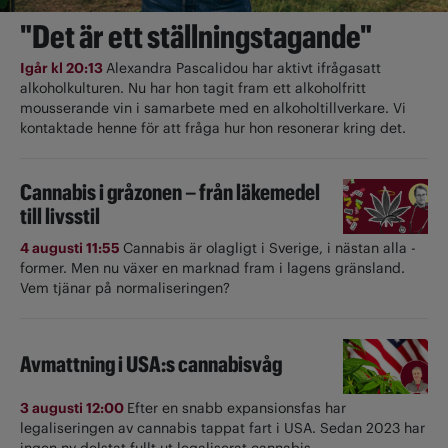
"Det är ett ställningstagande"
Igår kl 20:13
Alexandra Pascalidou har aktivt ifrågasatt
alkoholkulturen. Nu har hon tagit fram ett alkoholfritt
mousserande vin i samarbete med en alkoholtillverkare. Vi
kontaktade henne för att fråga hur hon resonerar kring det.
Cannabis i gråzonen – från läkemedel
till livsstil
4 augusti 11:55
Cannabis är olagligt i ­Sverige, i nästan alla ­
former. Men nu växer en marknad fram i lagens gränsland.
Vem tjänar på normaliseringen?
Avmattning i USA:s cannabisvåg
3 augusti 12:00
Efter en snabb expansionsfas har
legaliseringen av cannabis tappat fart i USA. Sedan 2023 har
ingen ny delstat fullt ut ­legaliserat cannabis.