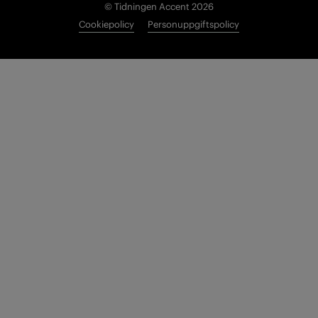
© Tidningen Accent 2026
Cookiepolicy
Personuppgiftspolicy