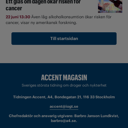
Ett glas om dagen ökar risken för
cancer
22 juni 13:30
Även låg alkoholkonsumtion ökar risken för
cancer, visar ny amerikansk forskning.
Till startsidan
Sveriges största tidning om droger och nykterhet
Tidningen Accent, A4, Bondegatan 21, 116 33 Stockholm
accent@iogt.se
Chefredaktör och ansvarig utgivare: Barbro Janson Lundkvist,
barbro@a4.se.