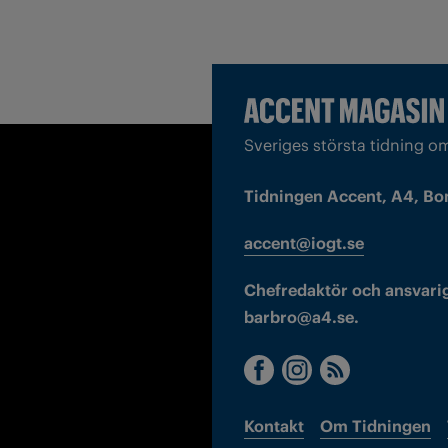
Sveriges största tidning o
Tidningen Accent, A4, Bo
accent@iogt.se
Chefredaktör och ansvarig
barbro@a4.se.
Kontakt
Om Tidningen