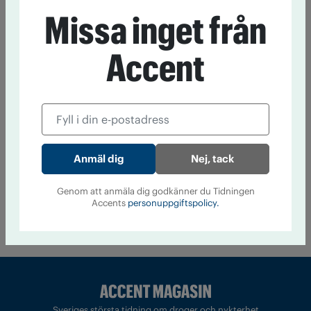
24 juni 13:18
Under namnet nollkommafem delar influencern
Missa inget från
Alexandra Holm med sig av sin nyktra livsstil. Här är hennes
bästa tips på alkoholfri dryck till semestern.
Accent
Så tycker partierna om
alkoholreklamen
23 juni 14:20
Lagstiftningen har inte hängt med.
Alkoholreklam i sociala medier är svår att komma åt. En
majoritet vill skärpa lagen, visar tankesmedjan Nocturums
enkät.
Nej, tack
Genom att anmäla dig godkänner du Tidningen
Till startsidan
Accents
personuppgiftspolicy.
Sveriges största tidning om droger och nykterhet