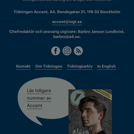
Tidningen Accent, A4, Bondegatan 21, 116 33 Stockholm
accent@iogt.se
Chefredaktör och ansvarig utgivare: Barbro Janson Lundkvist,
barbro@a4.se.
Kontakt
Om Tidningen
Tidningsarkiv
In English
Läs tidigare
nummer av
Accent