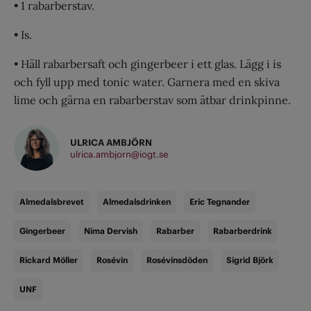
• 1 rabarberstav.
• Is.
• Häll rabarbersaft och gingerbeer i ett glas. Lägg i is
och fyll upp med tonic water. Garnera med en skiva
lime och gärna en rabarberstav som ätbar drinkpinne.
ULRICA AMBJÖRN
ulrica.ambjorn@iogt.se
Almedalsbrevet
Almedalsdrinken
Eric Tegnander
Gingerbeer
Nima Dervish
Rabarber
Rabarberdrink
Rickard Möller
Rosévin
Rosévinsdöden
Sigrid Björk
UNF