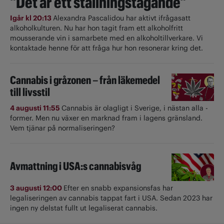
"Det är ett ställningstagande"
Igår kl 20:13
Alexandra Pascalidou har aktivt ifrågasatt
alkoholkulturen. Nu har hon tagit fram ett alkoholfritt
mousserande vin i samarbete med en alkoholtillverkare. Vi
kontaktade henne för att fråga hur hon resonerar kring det.
Cannabis i gråzonen – från läkemedel
till livsstil
4 augusti 11:55
Cannabis är olagligt i ­Sverige, i nästan alla ­
former. Men nu växer en marknad fram i lagens gränsland.
Vem tjänar på normaliseringen?
Avmattning i USA:s cannabisvåg
3 augusti 12:00
Efter en snabb expansionsfas har
legaliseringen av cannabis tappat fart i USA. Sedan 2023 har
ingen ny delstat fullt ut ­legaliserat cannabis.