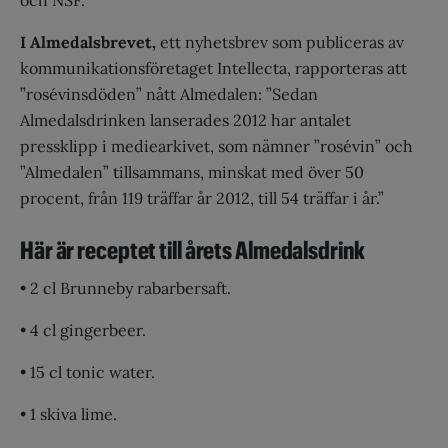
och NSF.
I
Almedalsbrevet,
ett nyhetsbrev som publiceras av
kommunikationsföretaget Intellecta, rapporteras att
”rosévinsdöden” nått Almedalen: ”Sedan
Almedalsdrinken lanserades 2012 har antalet
pressklipp i mediearkivet, som nämner ”rosévin” och
”Almedalen” tillsammans, minskat med över 50
procent, från 119 träffar år 2012, till 54 träffar i år.”
Här är receptet till årets Almedalsdrink
• 2 cl Brunneby rabarbersaft.
• 4 cl gingerbeer.
• 15 cl tonic water.
• 1 skiva lime.