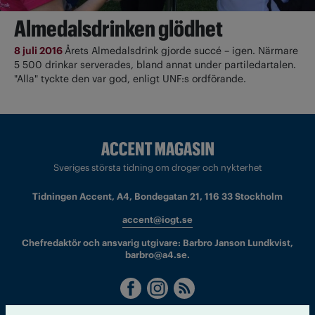
Almedalsdrinken glödhet
8 juli 2016
Årets Almedalsdrink gjorde succé – igen. Närmare
5 500 drinkar serverades, bland annat under partiledartalen.
"Alla" tyckte den var god, enligt UNF:s ordförande.
Sveriges största tidning om droger och nykterhet
Tidningen Accent, A4, Bondegatan 21, 116 33 Stockholm
accent@iogt.se
Chefredaktör och ansvarig utgivare: Barbro Janson Lundkvist,
barbro@a4.se.