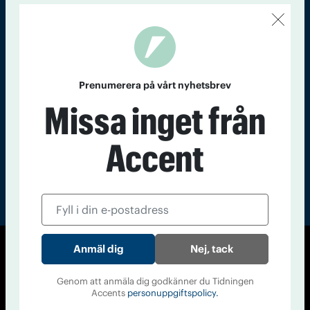
Kontakt
Om Tidningen
Tidningsarkiv
In English
Läs tidigare
nummer av
Prenumerera på vårt nyhetsbrev
Accent
Missa inget från
Accent
Nej, tack
© Tidningen Accent 2026
Cookiepolicy
Personuppgiftspolicy
Genom att anmäla dig godkänner du Tidningen
Accents
personuppgiftspolicy.