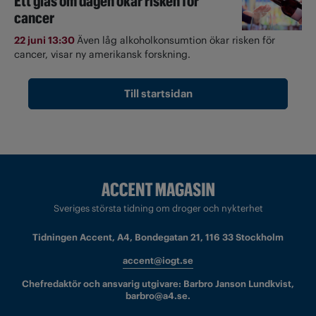
Ett glas om dagen ökar risken för
cancer
22 juni 13:30
Även låg alkoholkonsumtion ökar risken för
cancer, visar ny amerikansk forskning.
Till startsidan
Sveriges största tidning om droger och nykterhet
Tidningen Accent, A4, Bondegatan 21, 116 33 Stockholm
accent@iogt.se
Chefredaktör och ansvarig utgivare: Barbro Janson Lundkvist,
barbro@a4.se.