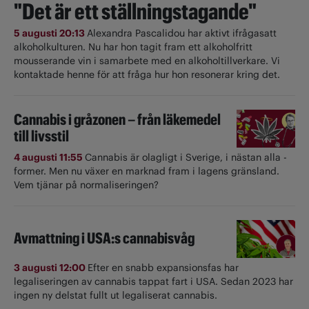
"Det är ett ställningstagande"
5 augusti 20:13
Alexandra Pascalidou har aktivt ifrågasatt
alkoholkulturen. Nu har hon tagit fram ett alkoholfritt
mousserande vin i samarbete med en alkoholtillverkare. Vi
kontaktade henne för att fråga hur hon resonerar kring det.
Cannabis i gråzonen – från läkemedel
till livsstil
4 augusti 11:55
Cannabis är olagligt i ­Sverige, i nästan alla ­
former. Men nu växer en marknad fram i lagens gränsland.
Vem tjänar på normaliseringen?
Avmattning i USA:s cannabisvåg
3 augusti 12:00
Efter en snabb expansionsfas har
legaliseringen av cannabis tappat fart i USA. Sedan 2023 har
ingen ny delstat fullt ut ­legaliserat cannabis.