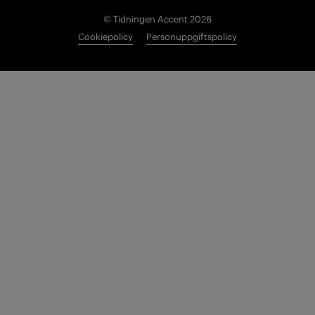
© Tidningen Accent 2026
Cookiepolicy
Personuppgiftspolicy