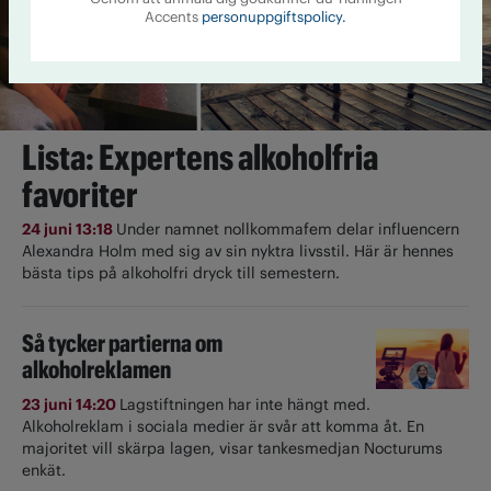
Accents
personuppgiftspolicy.
Lista: Expertens alkoholfria
favoriter
24 juni 13:18
Under namnet nollkommafem delar influencern
Alexandra Holm med sig av sin nyktra livsstil. Här är hennes
bästa tips på alkoholfri dryck till semestern.
Så tycker partierna om
alkoholreklamen
23 juni 14:20
Lagstiftningen har inte hängt med.
Alkoholreklam i sociala medier är svår att komma åt. En
majoritet vill skärpa lagen, visar tankesmedjan Nocturums
enkät.