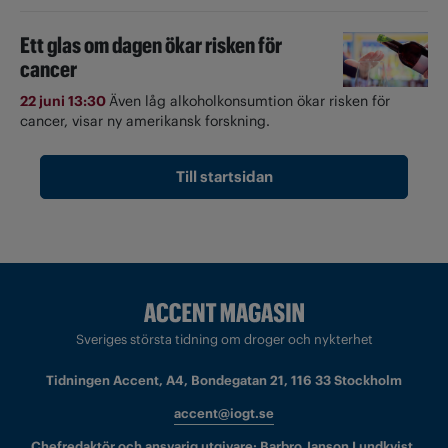
Ett glas om dagen ökar risken för
cancer
22 juni 13:30
Även låg alkoholkonsumtion ökar risken för
cancer, visar ny amerikansk forskning.
Till startsidan
Sveriges största tidning om droger och nykterhet
Tidningen Accent, A4, Bondegatan 21, 116 33 Stockholm
accent@iogt.se
Chefredaktör och ansvarig utgivare: Barbro Janson Lundkvist,