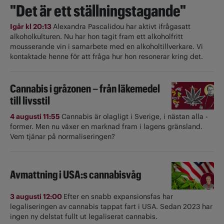
"Det är ett ställningstagande"
Igår kl 20:13
Alexandra Pascalidou har aktivt ifrågasatt
alkoholkulturen. Nu har hon tagit fram ett alkoholfritt
mousserande vin i samarbete med en alkoholtillverkare. Vi
kontaktade henne för att fråga hur hon resonerar kring det.
Cannabis i gråzonen – från läkemedel
till livsstil
4 augusti 11:55
Cannabis är olagligt i ­Sverige, i nästan alla ­
former. Men nu växer en marknad fram i lagens gränsland.
Vem tjänar på normaliseringen?
Avmattning i USA:s cannabisvåg
3 augusti 12:00
Efter en snabb expansionsfas har
legaliseringen av cannabis tappat fart i USA. Sedan 2023 har
ingen ny delstat fullt ut ­legaliserat cannabis.