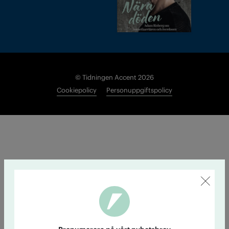
© Tidningen Accent 2026
Cookiepolicy
Personuppgiftspolicy