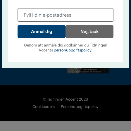
Läs tidigare
nummer av
Nej, tack
Accent
Genom att anmäla dig godkänner du Tidningen
Accents
personuppgiftspolicy.
© Tidningen Accent 2026
Cookiepolicy
Personuppgiftspolicy