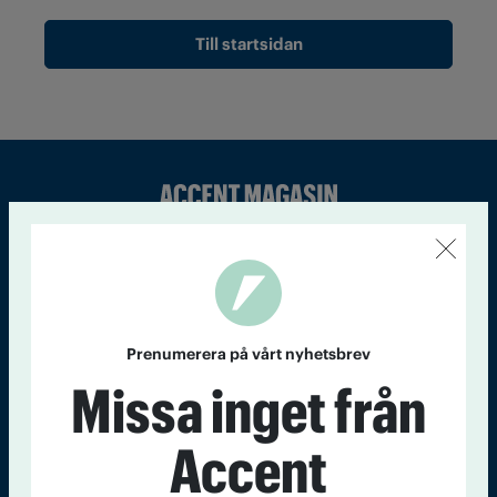
Till startsidan
Sveriges största tidning om droger och nykterhet
Tidningen Accent, A4, Bondegatan 21, 116 33 Stockholm
accent@iogt.se
Chefredaktör och ansvarig utgivare: Barbro Janson Lundkvist,
Prenumerera på vårt nyhetsbrev
barbro@a4.se.
Missa inget från
Accent
Kontakt
Om Tidningen
Tidningsarkiv
In English