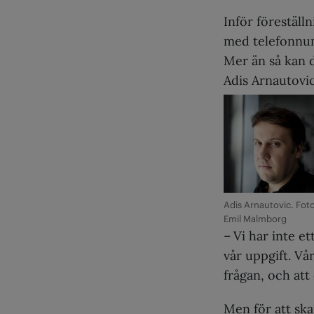
Inför föreställn
med telefonnum
Mer än så kan d
Adis Arnautovic
Adis Arnautovic. Foto
Emil Malmborg
– Vi har inte e
vår uppgift. Vå
frågan, och att
Men för att sk