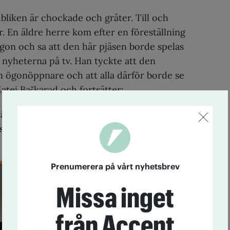
bliken är chockade och gråter. Till och
 En äldre herre kom efter en föreställning
gon och sa att den här pjäsen borde spelas
 nyheterna på tv. Han tyckte att den
n ögonöppnare och att alla därför borde se
atej Baškarad och fortsätter:
jäsen få människor att göra något om de
lå sin fru, i stället för att låtsas om som om
Prenumerera på vårt nyhetsbrev
Missa inget
från Accent