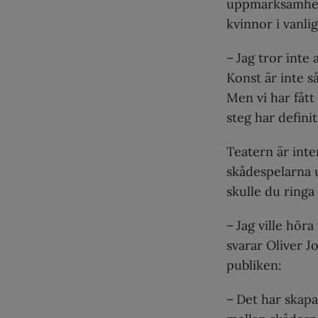
uppmärksamhet,
kvinnor i vanliga
– Jag tror inte 
Konst är inte s
Men vi har fåt
steg har definit
Teatern är inter
skådespelarna u
skulle du ringa
– Jag ville hör
svarar Oliver J
publiken:
– Det har skapa