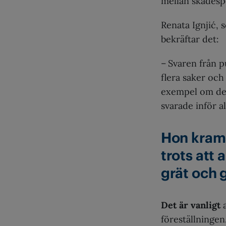
mellan skådesp
Renata Ignjić, 
bekräftar det:
– Svaren från p
flera saker och 
exempel om de 
svarade inför al
Hon krama
trots att 
grät och g
Det är vanligt
a
föreställningen