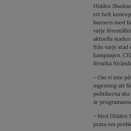
Hidden Shadow
ett helt koncep
banners med fak
varje föreställ
aktuella stade
från varje stad
kampanjen. CEM
försöka förändr
– Om vi inte 
ingenting att fö
politikerna ska
är programansv
– Med
Hidden 
prata om proble