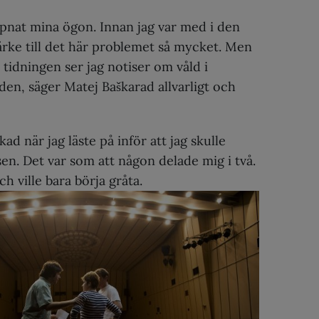
ppnat mina ögon. Innan jag var med i den
ärke till det här problemet så mycket. Men
r tidningen ser jag notiser om våld i
en, säger Matej Baškarad allvarligt och
ad när jag läste på inför att jag skulle
en. Det var som att någon delade mig i två.
och ville bara börja gråta.