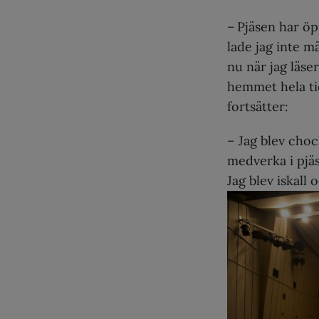
– Pjäsen har ö
lade jag inte m
nu när jag läse
hemmet hela tid
fortsätter:
– Jag blev chock
medverka i pjäs
Jag blev iskall 