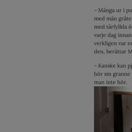
– Många ur i pu
med män gråter.
med tårfyllda ö
varje dag innan
verkligen var e
den, berättar M
– Kanske kan p
hör sin granne s
man inte hör.