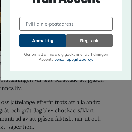
Nej, tack
Genom att anmäla dig godkänner du Tidningen
 Emil Malmborg
Accents
personuppgiftspolicy.
funnits många offer för våld i publiken.
inns speciellt en tjej som satt på första
örställningen var slut berättade att pjäsen
nnes liv.
ss jättelänge efteråt trots att alla andra
grät och grät. Jag blev chockad såklart,
untrad av att pjäsen faktiskt når ut och
ekt, säger hon.