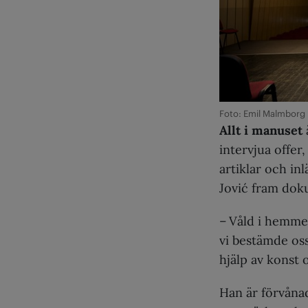
Foto: Emil Malmborg
Allt i manuset
intervjua offer
artiklar och in
Jović fram dok
– Våld i hemmet
vi bestämde os
hjälp av konst o
Han är förvånad