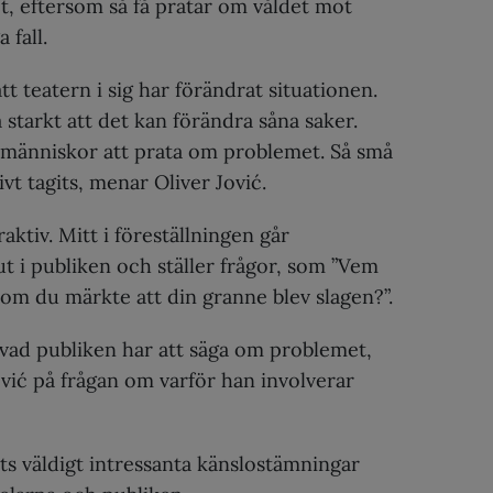
 eftersom så få pratar om våldet mot
 fall.
att teatern i sig har förändrat situationen.
å starkt att det kan förändra såna saker.
t människor att prata om problemet. Så små
ivt tagits, menar Oliver Jović.
aktiv. Mitt i föreställningen går
t i publiken och ställer frågor, som ”Vem
 om du märkte att din granne blev slagen?”.
a vad publiken har att säga om problemet,
ović på frågan om varför han involverar
ts väldigt intressanta känslostämningar