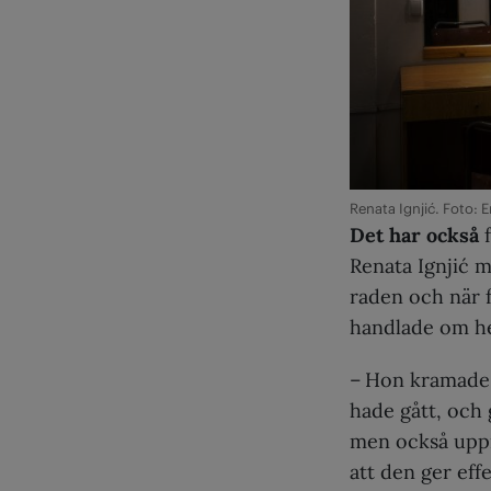
Renata Ignjić. Foto:
Det har också
Renata Ignjić m
raden och när f
handlade om he
– Hon kramade o
hade gått, och 
men också uppm
att den ger eff