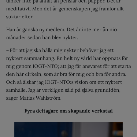
tänker inte på annat än penslar och papper. Det är
meditativt. Men det är gemenskapen jag framför allt
suktar efter.
Han är ganska ny medlem. Det är inte mer än nio
månader sedan han blev nykter.
– För att jag ska hålla mig nykter behöver jag ett
nyktert sammanhang. En helt ny värld har öppnats för
mig genom IOGT-NTO; att jag får ansvaret för att starta
den här cirkeln, som är bra för mig och bra för andra.
Och så älskar jag IOGT-NTO:s vision om ett nyktert
samhälle. Jag är verkligen såld på själva grundidén,
säger Matias Wahlström.
Fyra deltagare om skapande verkstad