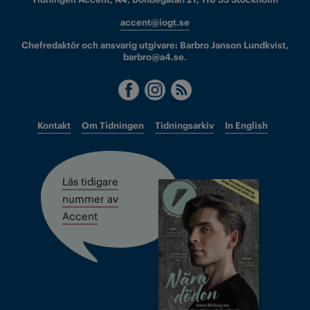
accent@iogt.se
Chefredaktör och ansvarig utgivare: Barbro Janson Lundkvist,
barbro@a4.se.
Kontakt
Om Tidningen
Tidningsarkiv
In English
Läs tidigare
nummer av
Accent