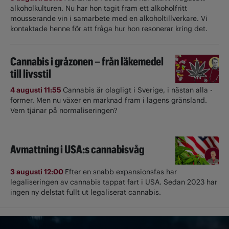
alkoholkulturen. Nu har hon tagit fram ett alkoholfritt
mousserande vin i samarbete med en alkoholtillverkare. Vi
kontaktade henne för att fråga hur hon resonerar kring det.
Cannabis i gråzonen – från läkemedel
till livsstil
4 augusti 11:55
Cannabis är olagligt i ­Sverige, i nästan alla ­
former. Men nu växer en marknad fram i lagens gränsland.
Vem tjänar på normaliseringen?
Avmattning i USA:s cannabisvåg
3 augusti 12:00
Efter en snabb expansionsfas har
legaliseringen av cannabis tappat fart i USA. Sedan 2023 har
ingen ny delstat fullt ut ­legaliserat cannabis.