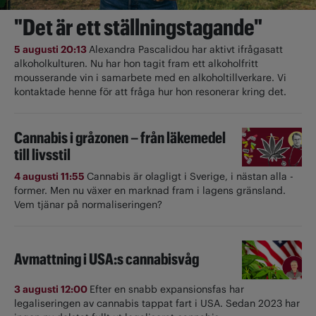
"Det är ett ställningstagande"
5 augusti 20:13
Alexandra Pascalidou har aktivt ifrågasatt
alkoholkulturen. Nu har hon tagit fram ett alkoholfritt
mousserande vin i samarbete med en alkoholtillverkare. Vi
kontaktade henne för att fråga hur hon resonerar kring det.
Cannabis i gråzonen – från läkemedel
till livsstil
4 augusti 11:55
Cannabis är olagligt i ­Sverige, i nästan alla ­
former. Men nu växer en marknad fram i lagens gränsland.
Vem tjänar på normaliseringen?
Avmattning i USA:s cannabisvåg
3 augusti 12:00
Efter en snabb expansionsfas har
legaliseringen av cannabis tappat fart i USA. Sedan 2023 har