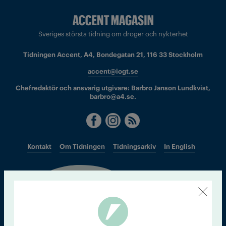
Sveriges största tidning om droger och nykterhet
Tidningen Accent, A4, Bondegatan 21, 116 33 Stockholm
accent@iogt.se
Chefredaktör och ansvarig utgivare: Barbro Janson Lundkvist,
barbro@a4.se.
Kontakt
Om Tidningen
Tidningsarkiv
In English
Läs tidigare
nummer av
Accent